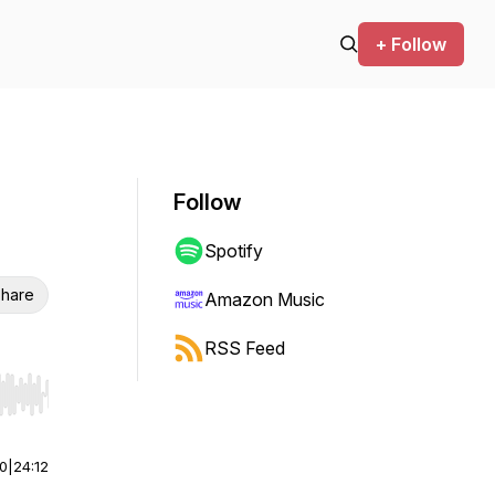
+ Follow
Follow
Spotify
hare
Amazon Music
RSS Feed
r end. Hold shift to jump forward or backward.
00
|
24:12