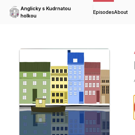
Anglicky s Kudrnatou
Episodes
About
holkou