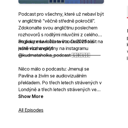
Podcast pro všechny, které už nebaví být
v angličtině “věčně středně pokročilí”.
Zdokonalte svou angličtinu poslechem
rozhovorů s rodilými mluvčími z celého
anglicky mluvícího světa. Další info a
Po pauze se můžete v roce 2025 těšit na
ještě více angličtiny na instagramu
nové rozhovory!
@kudrnataholka_podcast 🇬🇧🇺🇸
——————————————————
Něco málo o podcastu: Jmenuji se
Pavlína a živím se audiovizuálním
překladem. Po třech letech strávených v
Londýně a třech letech strávených ve
Stockholmu jsme se s rodinou vrátili mezi
Show More
louky a pole na jih Čech, odkud
překládám z angličtiny a ze španělštiny
All Episodes
filmové scénáře a titulky/dabing k
seriálům a filmům. Aktuálně překládám i