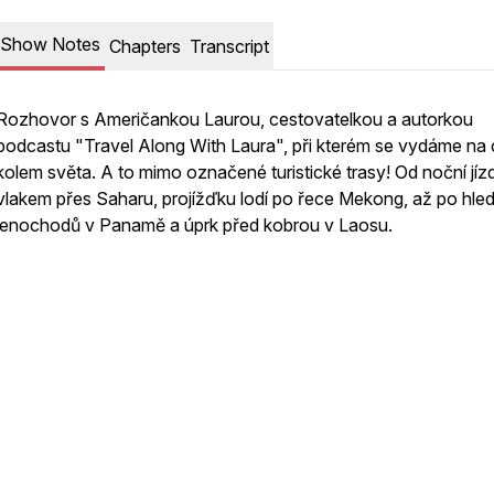
Show Notes
Chapters
Transcript
Rozhovor s Američankou Laurou, cestovatelkou a autorkou
podcastu "Travel Along With Laura", při kterém se vydáme na 
kolem světa. A to mimo označené turistické trasy! Od noční jíz
vlakem přes Saharu, projížďku lodí po řece Mekong, až po hled
lenochodů v Panamě a úprk před kobrou v Laosu.