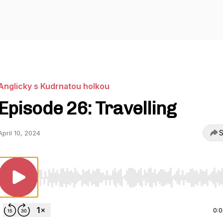
Anglicky s Kudrnatou holkou
Episode 26: Travelling
S
April 10, 2024
Use Left/Right to seek, Home/End to jump to start o
0: