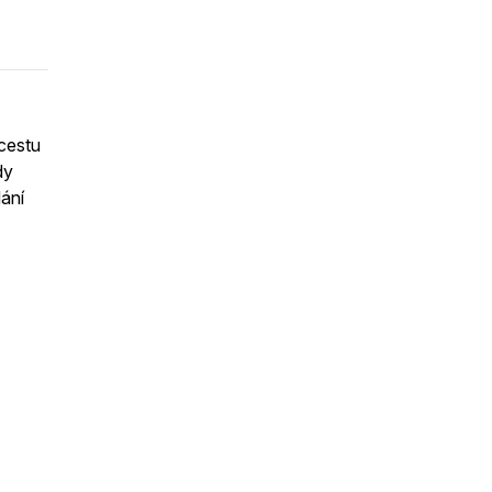
cestu
dy
ání