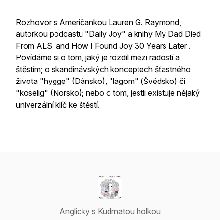
Rozhovor s Američankou Lauren G. Raymond,
autorkou podcastu "Daily Joy" a knihy
My Dad Died
From ALS and How I Found Joy 30 Years Later .
Povídáme si o tom, jaký je rozdíl mezi radostí a
štěstím; o skandinávských konceptech šťastného
života "hygge" (Dánsko), "lagom" (Švédsko) či
"koselig" (Norsko); nebo o tom, jestli existuje nějaký
univerzální klíč ke štěstí.
Anglicky s Kudrnatou holkou