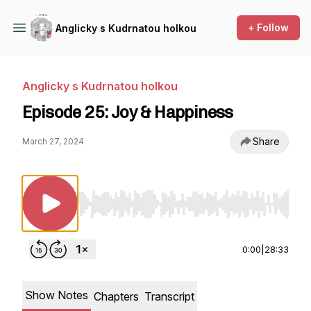
+ Follow
Anglicky s Kudrnatou holkou
Anglicky s Kudrnatou holkou
Episode 25: Joy & Happiness
Share
March 27, 2024
Use Left/Right to seek, Home/End to jump to st
0:00
|
28:33
Show Notes
Chapters
Transcript