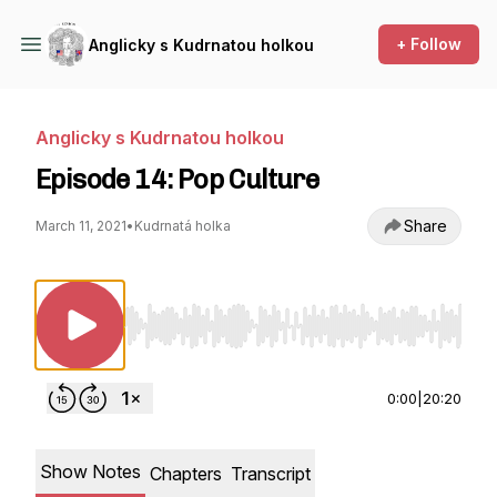
+ Follow
Anglicky s Kudrnatou holkou
Anglicky s Kudrnatou holkou
Episode 14: Pop Culture
Share
March 11, 2021
•
Kudrnatá holka
Use Left/Right to seek, Home/End to jump to st
0:00
|
20:20
Show Notes
Chapters
Transcript