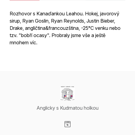
Rozhovor s Kanaďankou Leahou. Hokej, javorový
sirup, Ryan Goslin, Ryan Reynolds, Justin Bieber,
Drake, angličtina&francouzština, -25°C venku nebo
tzv. "bobří ocasy". Probraly jsme vše a ještě
mnohem víc.
Anglicky s Kudrnatou holkou
Visit our Website page