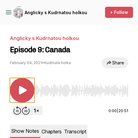
+ Follow
Anglicky s Kudrnatou holkou
Anglicky s Kudrnatou holkou
Episode 9: Canada
Share
February 04, 2021
•
Kudrnatá holka
Use Left/Right to seek, Home/End to jump to st
0:00
|
20:51
Show Notes
Chapters
Transcript